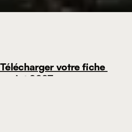
Télécharger votre fiche 
projet 2027
Pour
vous accompagner au mieux dans vos projets de
plantations
, nous vous invitons à
remplir votre fiche projets
2027
.
En quelques clics, identifiez votre agence de référence et
téléchargez la fiche projet
correspondante.
➡️
Comment faire ?